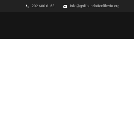
202-600-6168
info@gsffoundationliberia.org