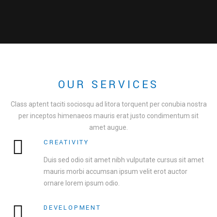
OUR SERVICES
Class aptent taciti sociosqu ad litora torquent per conubia nostra
per inceptos himenaeos mauris erat justo condimentum sit
amet augue.
CREATIVITY
Duis sed odio sit amet nibh vulputate cursus sit amet
mauris morbi accumsan ipsum velit erot auctor
ornare lorem ipsum odio.
DEVELOPMENT