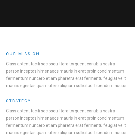
OUR MISSION
Class aptent taciti sociosqu litora torquent conubia nostra
person inceptos himenaeos mauris in erat proin condimentum
fermentum nuncero etiam pharetra erat fermentu feugiat velit
mauris egestas quam utero aliquam sollicitudi bibendum auctor.
STRATEGY
Class aptent taciti sociosqu litora torquent conubia nostra
person inceptos himenaeos mauris in erat proin condimentum
fermentum nuncero etiam pharetra erat fermentu feugiat velit
mauris egestas quam utero aliquam sollicitudi bibendum auctor.