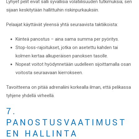
Lyhyet pelit eivät salli syvällisiä volatiilisuuden tutkimuksia; sen
sijaan keskitytään hallittuihin riskinpurkauksiin.
Pelaajat käyttävät yleensä yhtä seuraavista taktiikoista:
Kiinteä panostus – aina sama summa per pyöritys.
Stop-loss-rajoitukset, jotka on asetettu kahden tai
kolmen kertaa alkuperäisen panoksen tasolle.
Nopeat voitot hyödynnetään uudelleen sijoittamalla osan
voitosta seuraavaan kierrokseen.
Tavoitteena on pitää adrenaliini korkealla ilman, että pelikassa
tyhjene yhdellä virheellä.
7.
PANOSTUSVAATIMUST
EN HALLINTA