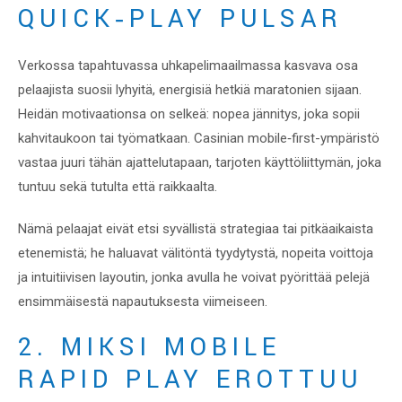
QUICK‑PLAY PULSAR
Verkossa tapahtuvassa uhkapelimaailmassa kasvava osa
pelaajista suosii lyhyitä, energisiä hetkiä maratonien sijaan.
Heidän motivaationsa on selkeä: nopea jännitys, joka sopii
kahvitaukoon tai työmatkaan. Casinian mobile‑first-ympäristö
vastaa juuri tähän ajattelutapaan, tarjoten käyttöliittymän, joka
tuntuu sekä tutulta että raikkaalta.
Nämä pelaajat eivät etsi syvällistä strategiaa tai pitkäaikaista
etenemistä; he haluavat välitöntä tyydytystä, nopeita voittoja
ja intuitiivisen layoutin, jonka avulla he voivat pyörittää pelejä
ensimmäisestä napautuksesta viimeiseen.
2. MIKSI MOBILE
RAPID PLAY EROTTUU