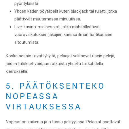
pyörityksistä.
Yhden käden pöytäpelit kuten blackjack tai ruletti, jotka
päättyvät muutamassa minuutissa.
Live-kasino-minisessiot, jotka mahdollistavat
vuorovaikutuksen jakajien kanssa ilman tuntikausien
sitoutumista.
Koska sessiot ovat lyhyitä, pelaajat valitsevat usein pelejä,
joiden tulokset voidaan ratkaista yhdellä tai kahdella
kierroksella.
5. PÄÄTÖKSENTEKO
NOPEASSA
VIRTAUKSESSA
Nopeus on kaiken a ja o tässä pelityylissä. Pelaajat asettavat