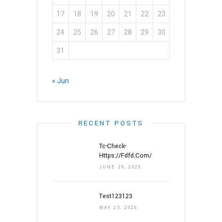
17
18
19
20
21
22
23
24
25
26
27
28
29
30
31
« Jun
RECENT POSTS
Tc-Check-
Https://fdfd.com/
JUNE 29, 2026
Test123123
MAY 25, 2026