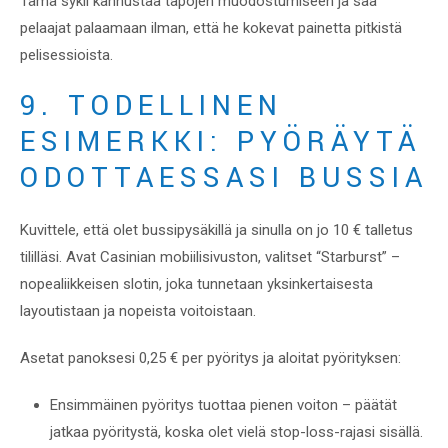
Tämä sykli kannustaa tapojen muodostumiseen ja saa
pelaajat palaamaan ilman, että he kokevat painetta pitkistä
pelisessioista.
9. TODELLINEN
ESIMERKKI: PYÖRÄYTÄ
ODOTTAESSASI BUSSIA
Kuvittele, että olet bussipysäkillä ja sinulla on jo 10 € talletus
tililläsi. Avat Casinian mobiilisivuston, valitset “Starburst” –
nopealiikkeisen slotin, joka tunnetaan yksinkertaisesta
layoutistaan ja nopeista voitoistaan.
Asetat panoksesi 0,25 € per pyöritys ja aloitat pyörityksen:
Ensimmäinen pyöritys tuottaa pienen voiton – päätät
jatkaa pyöritystä, koska olet vielä stop-loss-rajasi sisällä.