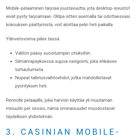
Mobile-pelaaminen tarjoaa joustavuutta, jota desktop-sivustot
eivät pysty tarjoamaan. Olitpa sitten asemalla tai odottaessasi
kokouksen päättymistä, voit aloittaa pelin heti paikalla.
Ydinvetovoima piilee tässä:
Välitön pääsy suosituimpiin otsikoihin.
Silmänräpäyksessä sujuva navigointi, joka ehkäisee
turhautumista.
Nopeat talletusvaihtoehdot, jotka mahdollistavat
pyörityksen heti.
Rennolle pelaajalle, joka harvoin käyttää yli muutaman
minuutin per sessio, nämä ominaisuudet muodostavat
täydellisen yhdistelmän.
3. CASINIAN MOBILE-