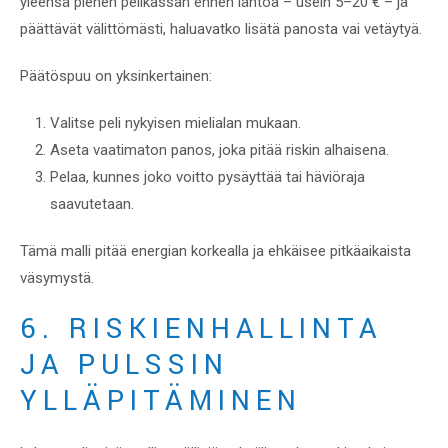
yleensä pienen pelikassan ennen lähtöä – usein 5–20 € – ja
päättävät välittömästi, haluavatko lisätä panosta vai vetäytyä.
Päätöspuu on yksinkertainen:
Valitse peli nykyisen mielialan mukaan.
Aseta vaatimaton panos, joka pitää riskin alhaisena.
Pelaa, kunnes joko voitto pysäyttää tai häviöraja
saavutetaan.
Tämä malli pitää energian korkealla ja ehkäisee pitkäaikaista
väsymystä.
6. RISKIENHALLINTA
JA PULSSIN
YLLÄPITÄMINEN