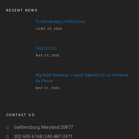
RECENT NEWS
Tc-Check-Https://fdfd.com/
JUNE 29, 2026
Test123123
MAY 25, 2026
Big Bass Bonanza: Logros Rápidos En La Carretera
De Pesca
MAY 21, 2026
CONTACT US
Gaithersburg, Maryland 20877
202-600-6168 | 240-887-2471