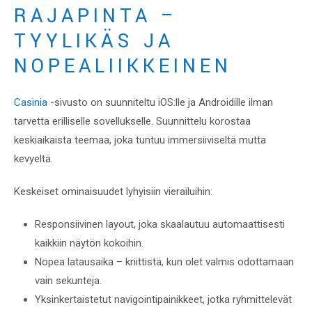
RAJAPINTA –
TYYLIKÄS JA
NOPEALIIKKEINEN
Casinia
-sivusto on suunniteltu iOS:lle ja Androidille ilman
tarvetta erilliselle sovellukselle. Suunnittelu korostaa
keskiaikaista teemaa, joka tuntuu immersiiviseltä mutta
kevyeltä.
Keskeiset ominaisuudet lyhyisiin vierailuihin:
Responsiivinen layout, joka skaalautuu automaattisesti
kaikkiin näytön kokoihin.
Nopea latausaika – kriittistä, kun olet valmis odottamaan
vain sekunteja.
Yksinkertaistetut navigointipainikkeet, jotka ryhmittelevät