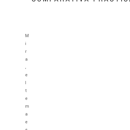
M
i
r
a
,
e
l
t
e
m
a
e
s