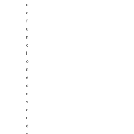
u
e
f
u
n
c
i
o
n
e
d
e
v
e
r
d