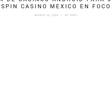
SPIN CASINO MEXICO EN FOCO
MARCH 26, 2026
/ BY
ROOT