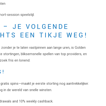
nten
ort‑session speelstijl.
 – JE VOLGENDE
CHTS EEN TIKJE WEG!
n zonder je te laten vastpinnen aan lange uren, is Golden
 stortingen, bliksemsnelle spellen van top providers, en
zoek fris en lonend.
S!
atis spins—maakt je eerste storting nog aantrekkelijker.
g in de wereld van snelle winsten.