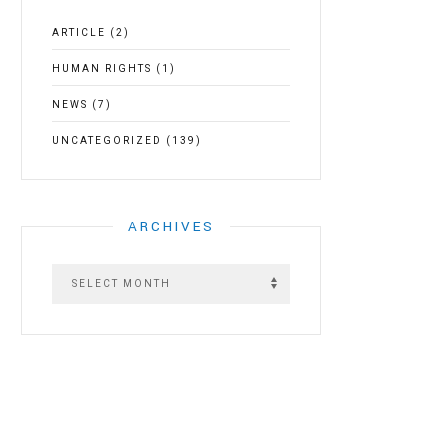
ARTICLE
(2)
HUMAN RIGHTS
(1)
NEWS
(7)
UNCATEGORIZED
(139)
ARCHIVES
A
r
c
h
i
v
e
s