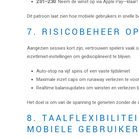
2:01–2:30
: Neem de winst op via Apple Pay—klaar!
Dit patroon laat zien hoe mobiele gebruikers in snelle b
7. RISICOBEHEER OP
Aangezien sessies kort zijn, vertrouwen spelers vaak 
inzetlimiet‑instellingen om gedisciplineerd te blijven.
Auto‑stop na vijf spins of een vaste tijdslimiet
Maximale inzet caps om runaway verliezen te vo
Realtime balansupdates om winsten en verliezen b
Het doel is om van de spanning te genieten zonder de a
8. TAALFLEXIBILIT
MOBIELE GEBRUIKE