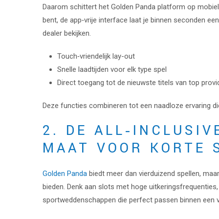
Daarom schittert het Golden Panda platform op mobiel
bent, de app‑vrije interface laat je binnen seconden een 
dealer bekijken.
Touch‑vriendelijk lay-out
Snelle laadtijden voor elk type spel
Direct toegang tot de nieuwste titels van top provi
Deze functies combineren tot een naadloze ervaring di
2. DE ALL‑INCLUSI
MAAT VOOR KORTE 
Golden Panda
biedt meer dan vierduizend spellen, maar 
bieden. Denk aan slots met hoge uitkeringsfrequenties, 
sportweddenschappen die perfect passen binnen een vi