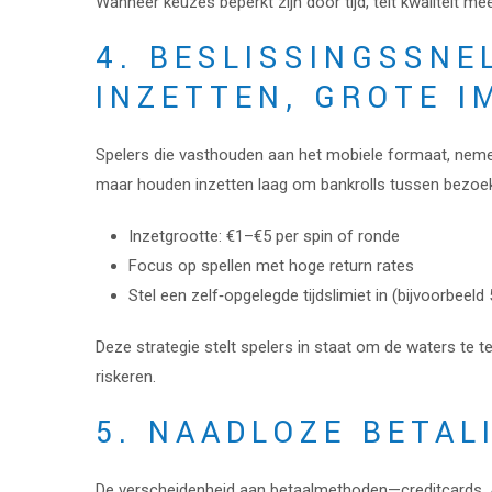
Wanneer keuzes beperkt zijn door tijd, telt kwaliteit mee
4. BESLISSINGSSNE
INZETTEN, GROTE I
Spelers die vasthouden aan het mobiele formaat, nemen
maar houden inzetten laag om bankrolls tussen bezoe
Inzetgrootte: €1–€5 per spin of ronde
Focus op spellen met hoge return rates
Stel een zelf‑opgelegde tijdslimiet in (bijvoorbeel
Deze strategie stelt spelers in staat om de waters te
riskeren.
5. NAADLOZE BETALI
De verscheidenheid aan betaalmethoden—creditcards, Ap