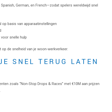
sh, Spanish, German, en French—zodat spelers wereldwijd snel
l op basis van apparaatinstellingen
d
voor snelle hulp
lt op de snelheid van je woon‑werkverkeer.
 JE SNEL TERUG LATEN
nten zoals “Non‑Stop Drops & Races” met €10M aan prijzen
.