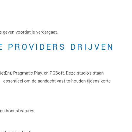
e geven voordat je verdergaat.
E PROVIDERS DRIJVEN
etEnt, Pragmatic Play, en PGSoft. Deze studio’s staan
—essentieel om de aandacht vast te houden tijdens korte
 en bonusfeatures