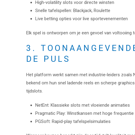
High‑volatility slots voor directe winsten
Snelle tafelspellen: Blackjack, Roulette
Live betting opties voor live sportevenementen
Elk spel is ontworpen om je een gevoel van voltooiing t
3. TOONAANGEVEND
DE PULS
Het platform werkt samen met industrie‑leiders zoals N
bekend om hun snel ladende reels en scherpe graphics
tijdslots.
NetEnt: Klassieke slots met vloeiende animaties
Pragmatic Play: Winstkansen met hoge frequentie
PGSoft: Rapid‑play tafelspelsimulaties