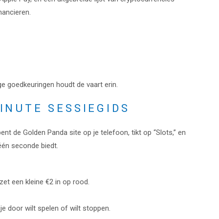
nancieren.
e goedkeuringen houdt de vaart erin.
MINUTE SESSIEGIDS
opent de Golden Panda site op je telefoon, tikt op “Slots,” en
 één seconde biedt.
zet een kleine €2 in op rood.
je door wilt spelen of wilt stoppen.