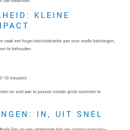
r dan kwantiteit.
LHEID: KLEINE
MPACT
 vaak een hoge‑risicotolerantie aan voor snelle beloningen,
ken te behouden.
d 5–10 minuten)
 testen en snel aan te passen zonder grote sommen te
NGEN: IN, UIT SNEL
ple Pay, en een uitgebreide lijst van cryptocurrencies—