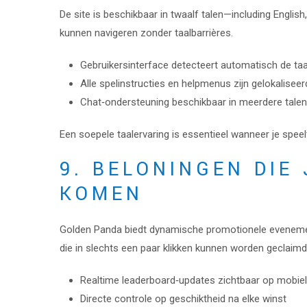
De site is beschikbaar in twaalf talen—including Engli
kunnen navigeren zonder taalbarrières.
Gebruikersinterface detecteert automatisch de taa
Alle spelinstructies en helpmenus zijn gelokaliseer
Chat‑ondersteuning beschikbaar in meerdere talen 
Een soepele taalervaring is essentieel wanneer je spee
9. BELONINGEN DIE
KOMEN
Golden Panda biedt dynamische promotionele eveneme
die in slechts een paar klikken kunnen worden geclaimd
Realtime leaderboard‑updates zichtbaar op mobiel
Directe controle op geschiktheid na elke winst