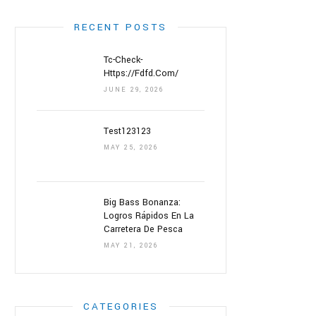
RECENT POSTS
Tc-Check-
Https://fdfd.com/
JUNE 29, 2026
Test123123
MAY 25, 2026
Big Bass Bonanza:
Logros Rápidos En La
Carretera De Pesca
MAY 21, 2026
CATEGORIES