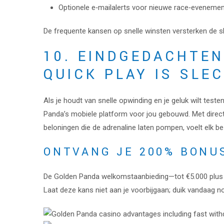
Optionele e‑mailalerts voor nieuwe race‑eveneme
De frequente kansen op snelle winsten versterken de sh
10. EINDGEDACHTEN
QUICK PLAY IS SLE
Als je houdt van snelle opwinding en je geluk wilt teste
Panda’s mobiele platform voor jou gebouwd. Met directe
beloningen die de adrenaline laten pompen, voelt elk be
ONTVANG JE 200% BONU
De Golden Panda welkomstaanbieding—tot €5.000 plus gr
Laat deze kans niet aan je voorbijgaan; duik vandaag no