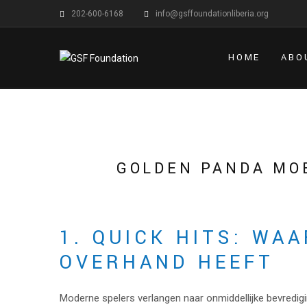
202-600-6168
info@gsffoundationliberia.org
HOME
ABO
GOLDEN PANDA MOB
1. QUICK HITS: WA
OVERHAND HEEFT
Moderne spelers verlangen naar onmiddellijke bevredig