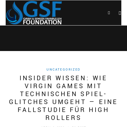
UNCATEGORIZED
INSIDER WISSEN: WIE
VIRGIN GAMES MIT
TECHNISCHEN SPIEL-
GLITCHES UMGEHT — EINE
FALLSTUDIE FÜR HIGH
ROLLERS