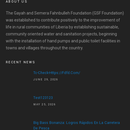
ABOUT US
The Gayah and Semera Fahnbulleh Foundation (GSF Foundation)
was established to contribute positively to the improvement of
life in rural communities of Liberia by establishing sustainable,
community oriented water and sanitation projects, beginning
with the installation of hand pumps and public toilet facilities in
towns and villages throughout the country.
RECENT NEWS
Tc-Check-Https://fdfd.com/
JUNE 29, 2026
Test123123
MAY 25, 2026
Big Bass Bonanza: Logros Rápidos En La Carretera
De Pesca