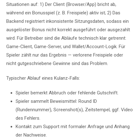
Situationen auf: 1) Der Client (Browser/App) bricht ab,
während ein Bonusspiel (z. B. Freispiele) aktiv ist; 2) Das
Backend registriert inkonsistente Sitzungsdaten, sodass ein
ausgelöster Bonus nicht korrekt ausgeführt oder ausgezahlt
wird. Für Betreiber sind die Abläufe technisch klar getrennt:
Game-Client, Game-Server, und Wallet/Account-Logik. Für
Spieler zählt nur das Ergebnis — verlorene Freispiele oder
nicht gutgeschriebene Gewinne sind das Problem.
Typischer Ablauf eines Kulanz-Falls:
Spieler bemerkt Abbruch oder fehlende Gutschrift.
Spieler sammelt Beweismittel: Round ID
(Rundennummer), Screenshot(s), Zeitstempel, ggf. Video
des Fehlers.
Kontakt zum Support mit formaler Anfrage und Anhang
der Nachweise.