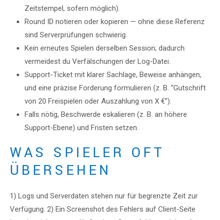
Zeitstempel, sofern möglich).
Round ID notieren oder kopieren — ohne diese Referenz
sind Serverprüfungen schwierig.
Kein erneutes Spielen derselben Session; dadurch
vermeidest du Verfälschungen der Log-Datei.
Support-Ticket mit klarer Sachlage, Beweise anhängen,
und eine präzise Forderung formulieren (z. B. “Gutschrift
von 20 Freispielen oder Auszahlung von X €”).
Falls nötig, Beschwerde eskalieren (z. B. an höhere
Support-Ebene) und Fristen setzen.
WAS SPIELER OFT
ÜBERSEHEN
1) Logs und Serverdaten stehen nur für begrenzte Zeit zur
Verfügung. 2) Ein Screenshot des Fehlers auf Client-Seite