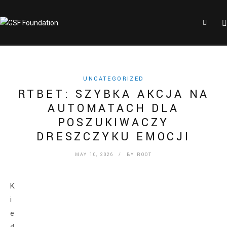
UNCATEGORIZED
RTBET: SZYBKA AKCJA NA
AUTOMATACH DLA
POSZUKIWACZY
DRESZCZYKU EMOCJI
MAY 10, 2026
/ BY
ROOT
K
i
e