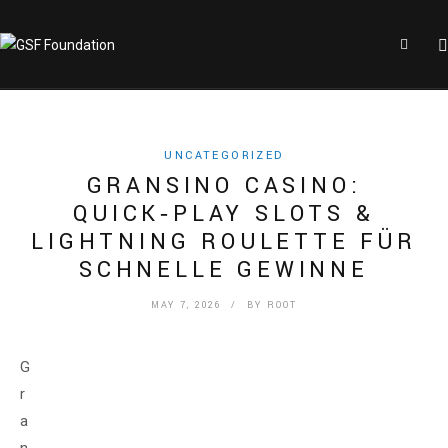
UNCATEGORIZED
GRANSINO CASINO:
QUICK‑PLAY SLOTS &
LIGHTNING ROULETTE FÜR
SCHNELLE GEWINNE
MAY 7, 2026
/ BY
ROOT
G
r
a