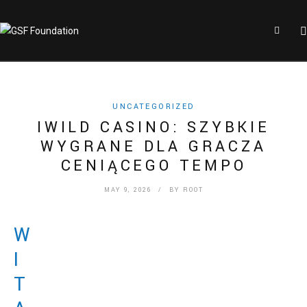
UNCATEGORIZED
IWILD CASINO: SZYBKIE
WYGRANE DLA GRACZA
CENIĄCEGO TEMPO
MAY 9, 2026
/ BY
ROOT
W
I
T